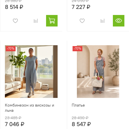
28 380 ₽
24 090 ₽
8 514 ₽
7 227 ₽
-70%
-70%
Комбинезон из вискозы и
Платье
льна
23 485 ₽
28 490 ₽
7 046 ₽
8 547 ₽