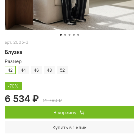
арт.
2005-3
Блузка
Размер
42
44
46
48
52
-70%
6 534 ₽
21 780 ₽
В корзину
Купить в 1 клик