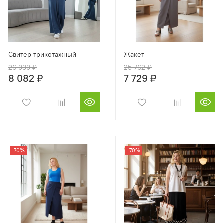
Свитер трикотажный
Жакет
26 939 ₽
25 762 ₽
8 082 ₽
7 729 ₽
-70%
-70%