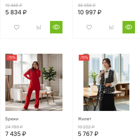
19 448 ₽
36 658 ₽
5 834 ₽
10 997 ₽
-70%
-70%
Брюки
Жилет
24 783 ₽
19 222 ₽
7 435 ₽
5 767 ₽