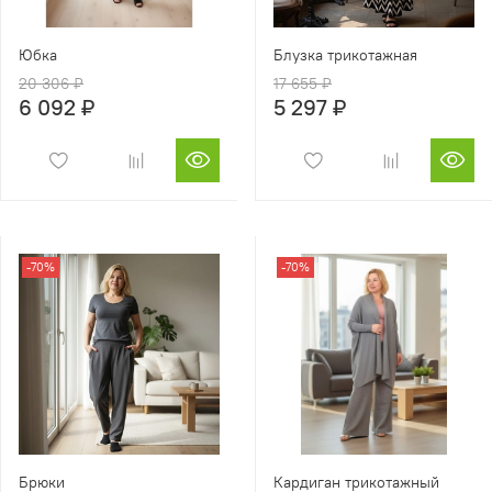
Юбка
Блузка трикотажная
20 306 ₽
17 655 ₽
6 092 ₽
5 297 ₽
-70%
-70%
Брюки
Кардиган трикотажный