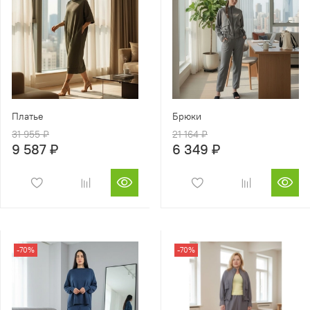
Платье
Брюки
31 955 ₽
21 164 ₽
9 587 ₽
6 349 ₽
-70%
-70%