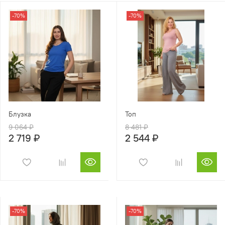
-70%
-70%
Блузка
Топ
9 064 ₽
8 481 ₽
2 719 ₽
2 544 ₽
-70%
-70%