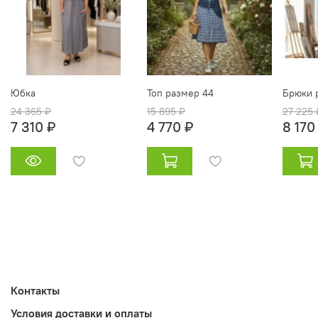
Юбка
Топ размер 44
Брюки 
24 365 ₽
15 895 ₽
27 225 
7 310 ₽
4 770 ₽
8 170
Контакты
Условия доставки и оплаты