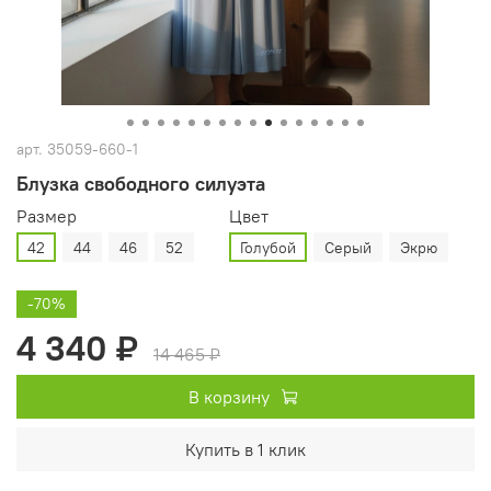
арт.
35059-660-1
Блузка свободного силуэта
Размер
Цвет
42
44
46
52
Голубой
Серый
Экрю
-70%
4 340 ₽
14 465 ₽
В корзину
Купить в 1 клик