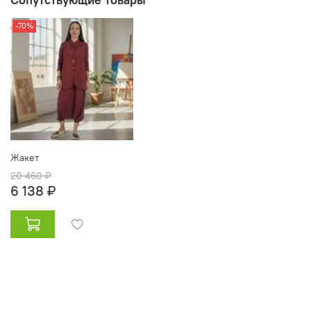
-70%
Жакет
20 460 ₽
6 138 ₽