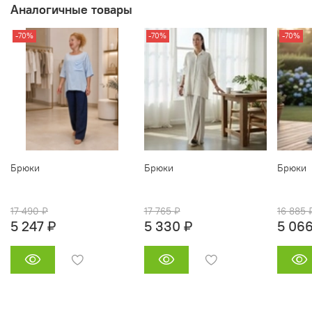
Аналогичные товары
-70%
-70%
-70%
Брюки
Брюки
Брюки
17 490 ₽
17 765 ₽
16 885 
5 247 ₽
5 330 ₽
5 066