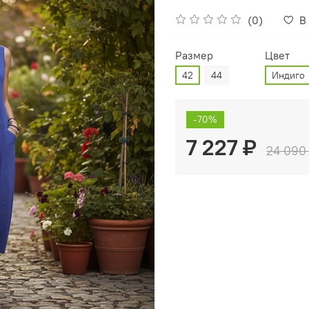
(0)
В
Размер
Цвет
42
44
Индиго
-70%
7 227 ₽
24 090