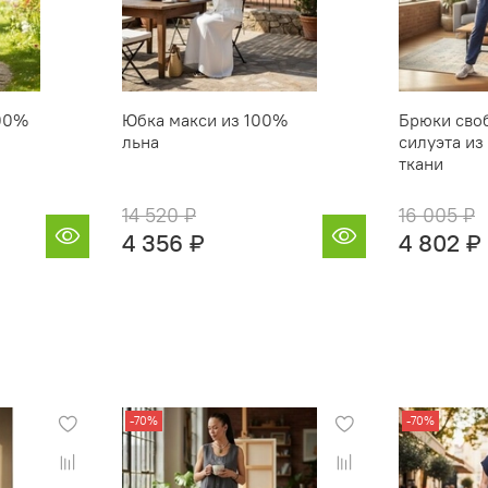
100%
Юбка макси из 100%
Брюки сво
льна
силуэта из
ткани
14 520 ₽
16 005 ₽
4 356 ₽
4 802 ₽
-70%
-70%