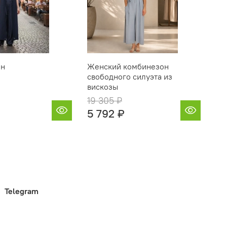
он
Женский комбинезон
Ко
свободного силуэта из
ви
вискозы
19 305 ₽
30
5 792 ₽
9 
Telegram