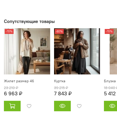
Сопутствующие товары
-70%
-80%
-70%
Жилет размер 46
Куртка
Блузка
23 210 ₽
39 215 ₽
18 040 
6 963 ₽
7 843 ₽
5 412