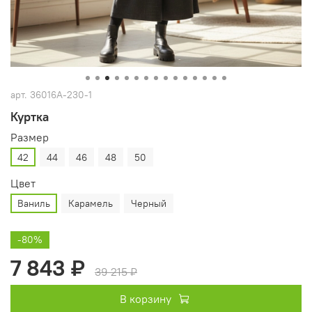
арт.
36016A-230-1
Куртка
Размер
42
44
46
48
50
Цвет
Ваниль
Карамель
Черный
-80%
7 843 ₽
39 215 ₽
В корзину