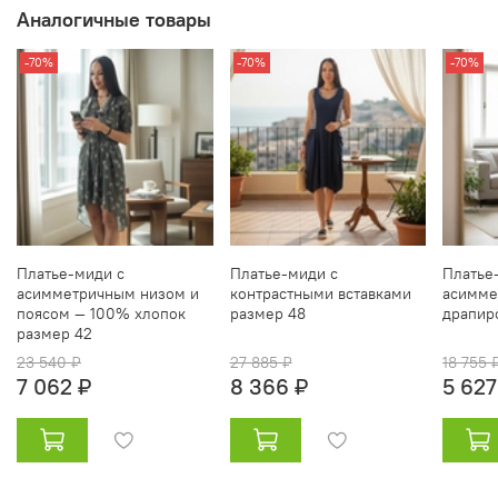
Аналогичные товары
-70%
-70%
-70%
Платье‑миди с
Платье‑миди с
Платье
асимметричным низом и
контрастными вставками
асимме
поясом — 100% хлопок
размер 48
драпир
размер 42
23 540 ₽
27 885 ₽
18 755 
7 062 ₽
8 366 ₽
5 627