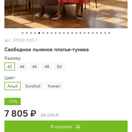
арт.
37030-520-1
Свободное льняное платье‑туника
Размер
42
44
46
48
50
Цвет
Алый
Голубой
Кэмел
-70%
7 805 ₽
26 015 ₽
В корзину