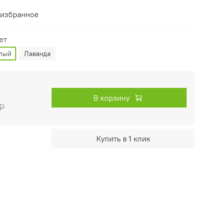
 избранное
ет
лый
Лаванда
В корзину
 ₽
Купить в 1 клик