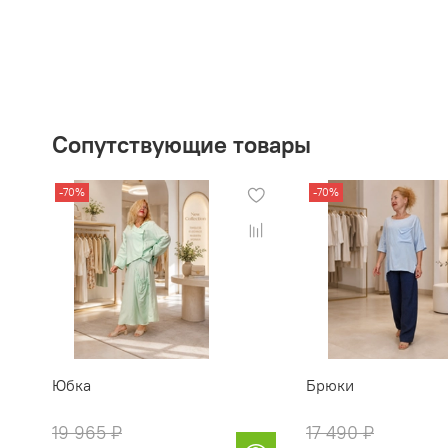
Сопутствующие товары
-70%
-70%
Юбка
Брюки
19 965 ₽
17 490 ₽