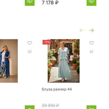
7 178 ₽
7 
-70%
-7
Блуза размер 44
То
29 810 ₽
14