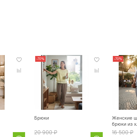
-70%
-70%
Брюки
Женские ш
брюки из х
20 900 ₽
16 500 ₽