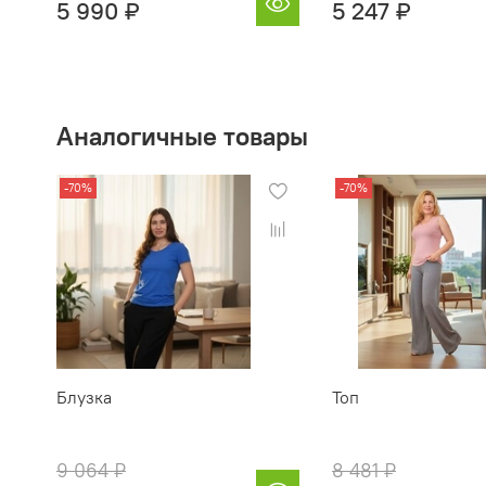
5 990 ₽
5 247 ₽
Аналогичные товары
-70%
-70%
Блузка
Топ
9 064 ₽
8 481 ₽