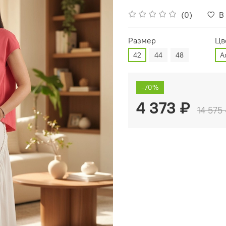
(0)
В
Размер
Цв
42
44
48
А
-70%
4 373 ₽
14 575