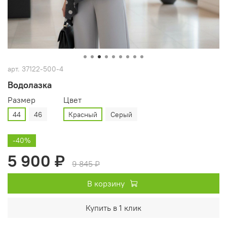
арт.
37122-500-4
Водолазка
Размер
Цвет
44
46
Красный
Серый
-40%
5 900 ₽
9 845 ₽
В корзину
Купить в 1 клик