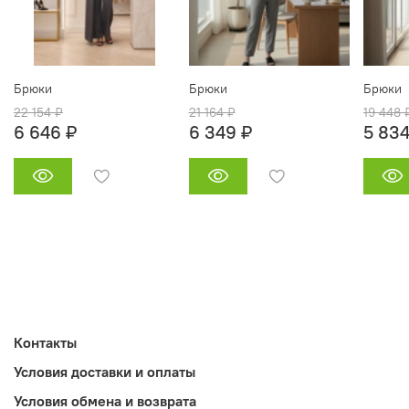
Брюки
Брюки
Брюки
22 154 ₽
21 164 ₽
19 448 
6 646 ₽
6 349 ₽
5 834
Контакты
Условия доставки и оплаты
Условия обмена и возврата