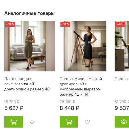
Аналогичные товары
-70%
-70%
-70%
Платье‑миди с
Платье‑миди с мягкой
Платье
асимметричной
драпировкой и
драпировкой размер 46
V‑образным вырезом
размер 42 и 44
18 755 ₽
28 160 ₽
31 790 
5 627 ₽
8 448 ₽
9 537