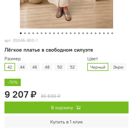
арт.
35046-900-1
Лёгкое платье в свободном силуэте
Размер
Цвет
42
44
46
48
50
52
Черный
Экрю
-70%
9 207 ₽
30 690 ₽
В корзину
Купить в 1 клик