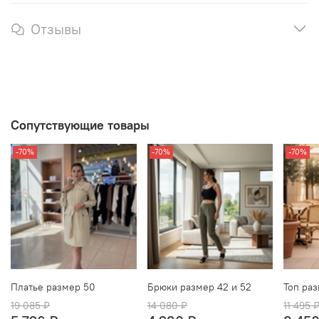
Отзывы
Сопутствующие товары
-70%
-70%
-70%
Платье размер 50
Брюки размер 42 и 52
Топ раз
19 085 ₽
14 080 ₽
11 495 