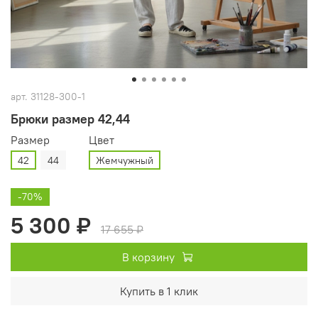
арт.
31128-300-1
Брюки размер 42,44
Размер
Цвет
42
44
Жемчужный
-70%
5 300 ₽
17 655 ₽
В корзину
Купить в 1 клик