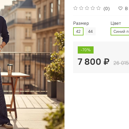
(0)
В
Размер
Цвет
42
44
Синий п
-70%
7 800 ₽
26 015