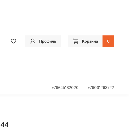
Профиль
Корзина
0
+79645182020
+79031293722
,44