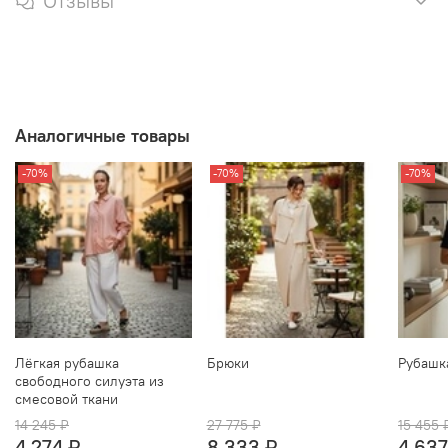
Отзывы
Аналогичные товары
-70%
-70%
-70%
Лёгкая рубашка
Брюки
Рубашк
свободного силуэта из
смесовой ткани
14 245 ₽
27 775 ₽
15 455 
4 274 ₽
8 333 ₽
4 637