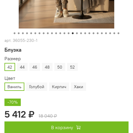
арт.
36055-230-1
Блузка
Размер
42
44
46
48
50
52
Цвет
Ваниль
Голубой
Кирпич
Хаки
-70%
5 412 ₽
18 040 ₽
В корзину