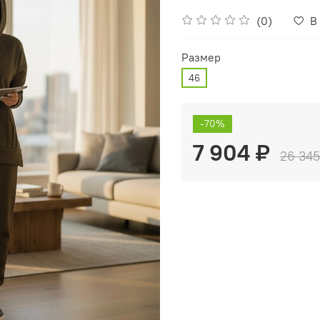
(0)
В
Размер
46
-70%
7 904 ₽
26 345