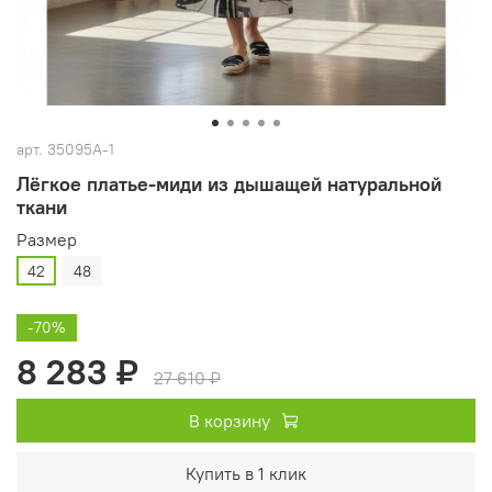
арт.
35095A-1
Лёгкое платье‑миди из дышащей натуральной
ткани
Размер
42
48
-70%
8 283 ₽
27 610 ₽
В корзину
Купить в 1 клик