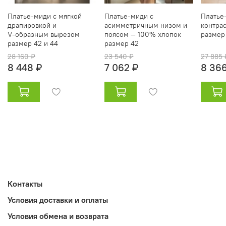
Платье‑миди с мягкой
Платье‑миди с
Платье
драпировкой и
асимметричным низом и
контра
V‑образным вырезом
поясом — 100% хлопок
размер
размер 42 и 44
размер 42
28 160 ₽
23 540 ₽
27 885 
8 448 ₽
7 062 ₽
8 366
Контакты
Условия доставки и оплаты
Условия обмена и возврата