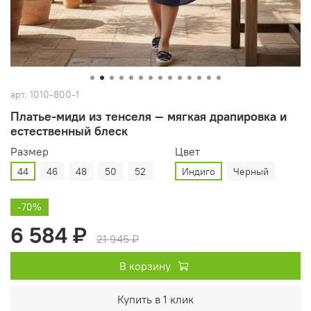
арт.
1010-800-1
Платье‑миди из тенселя — мягкая драпировка и
естественный блеск
Размер
Цвет
44
46
48
50
52
Индиго
Черный
-70%
6 584 ₽
21 945 ₽
В корзину
Купить в 1 клик