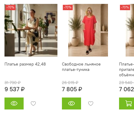
-70%
-70%
-70%
Платье размер 42,48
Свободное льняное
Платье
платье‑туника
притал
объёмн
31 790 ₽
26 015 ₽
23 540
9 537 ₽
7 805 ₽
7 062