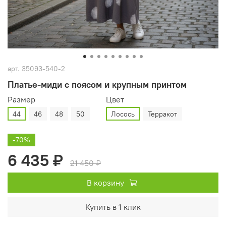
арт.
35093-540-2
Платье‑миди с поясом и крупным принтом
Размер
Цвет
44
46
48
50
Лосось
Терракот
-70%
6 435 ₽
21 450 ₽
В корзину
Купить в 1 клик