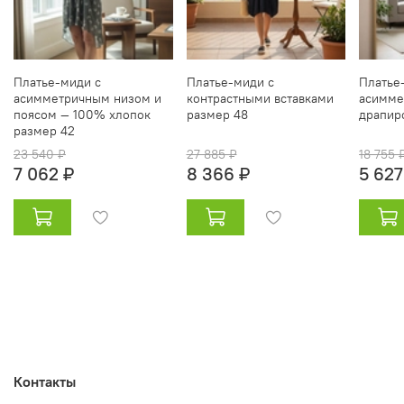
Платье‑миди с
Платье‑миди с
Платье
асимметричным низом и
контрастными вставками
асимме
поясом — 100% хлопок
размер 48
драпир
размер 42
23 540 ₽
27 885 ₽
18 755 
7 062 ₽
8 366 ₽
5 627
Контакты