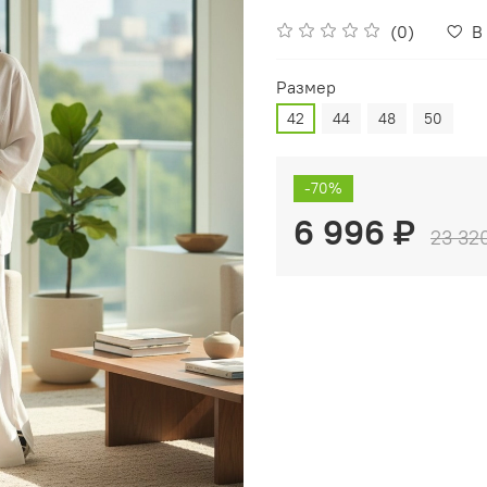
(0)
В
Размер
42
44
48
50
-70%
6 996 ₽
23 32