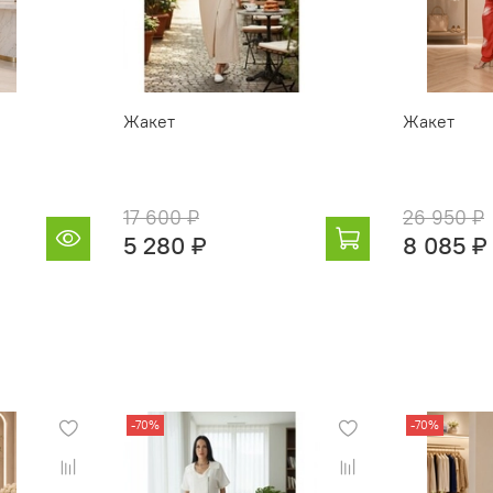
Жакет
Жакет
17 600 ₽
26 950 ₽
5 280 ₽
8 085 ₽
-70%
-70%