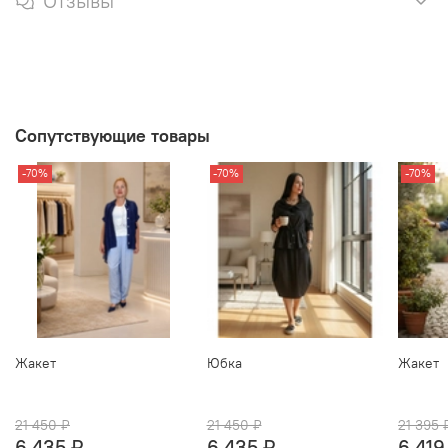
Отзывы
Сопутствующие товары
-70%
-70%
-70%
Жакет
Юбка
Жакет
21 450 ₽
21 450 ₽
21 395 
6 435 ₽
6 435 ₽
6 419