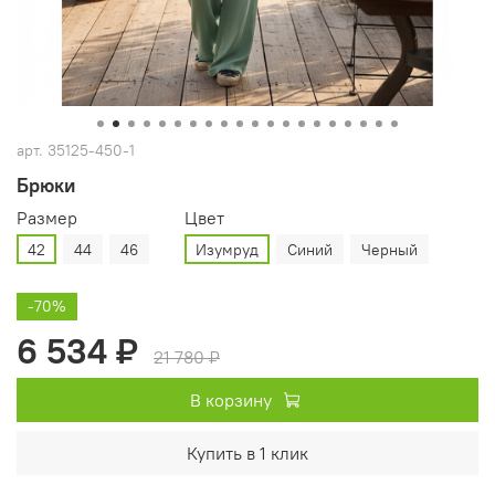
арт.
35125-450-1
Брюки
Размер
Цвет
42
44
46
Изумруд
Синий
Черный
-70%
6 534 ₽
21 780 ₽
В корзину
Купить в 1 клик