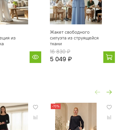
Жакет свободного
То
еция из
силуэта из струящейся
ка
ткани
16 830 ₽
9 
5 049 ₽
2 
-70%
-7