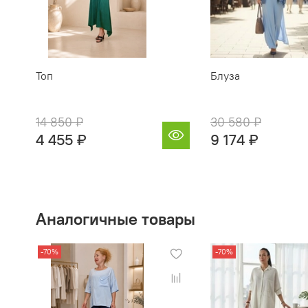
Топ
Блуза
14 850 ₽
30 580 ₽
4 455 ₽
9 174 ₽
Аналогичные товары
-70%
-70%