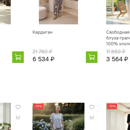
Кардиган
Свободная
блуза‑трап
100% хлоп
21 780 ₽
11 880 ₽
6 534 ₽
3 564 ₽
-70%
-70%