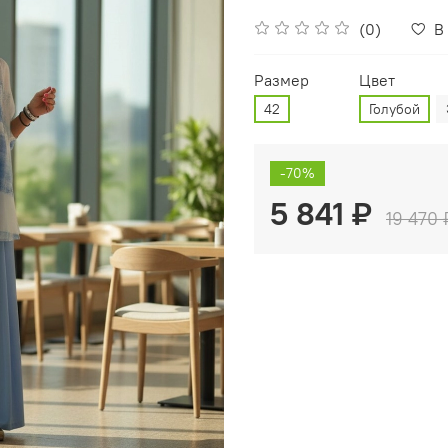
(0)
В
Размер
Цвет
42
Голубой
-70%
5 841 ₽
19 470 