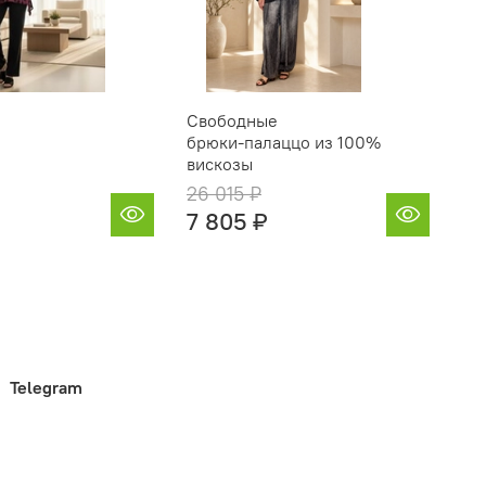
Свободные
Бр
брюки‑палаццо из 100%
вискозы
26 015 ₽
24
7 805 ₽
7 
Telegram