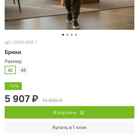
арт.
2054-400-1
Брюки
Размер
42
48
-70%
5 907 ₽
19 690 ₽
В корзину
Купить в 1 клик