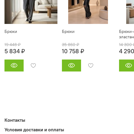
Брюки
Брюки
Брюки‑
эласта
19 448 ₽
35 860 ₽
14 300 
5 834 ₽
10 758 ₽
4 290
Контакты
Условия доставки и оплаты