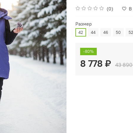
(0)
В
Размер
42
44
46
50
5
-80%
8 778 ₽
43 890