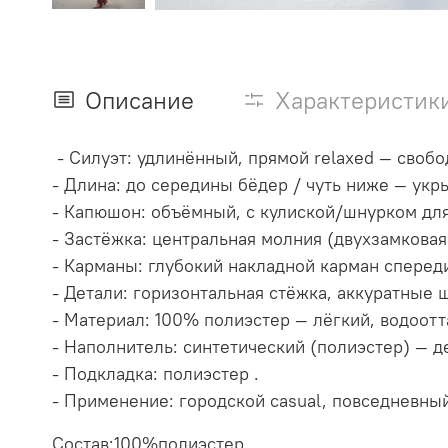
Описание
Характеристик
- Силуэт: удлинённый, прямой relaxed — своб
- Длина: до середины бёдер / чуть ниже — ук
- Капюшон: объёмный, с кулиской/шнурком дл
- Застёжка: центральная молния (двухзамковая
- Карманы: глубокий накладной карман сперед
- Детали: горизонтальная стёжка, аккуратные
- Материал: 100% полиэстер — лёгкий, водоот
- Наполнитель: синтетический (полиэстер) — 
- Подкладка: полиэстер .
- Применение: городской casual, повседневны
Состав:100%полиэстер