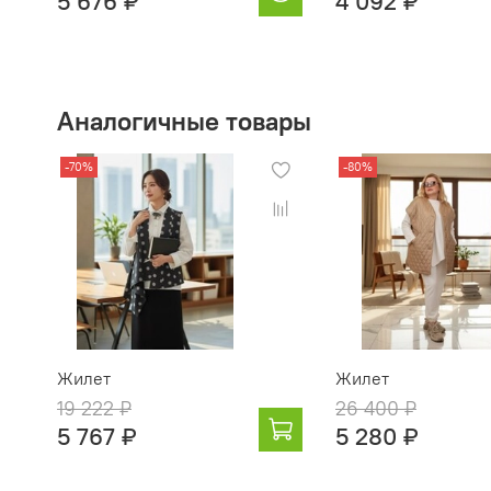
5 676 ₽
4 092 ₽
Аналогичные товары
-70%
-80%
Жилет
Жилет
19 222 ₽
26 400 ₽
5 767 ₽
5 280 ₽