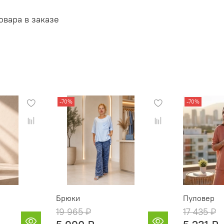
овара в заказе
-70%
-70%
Брюки
Пуловер
19 965 ₽
17 435 ₽