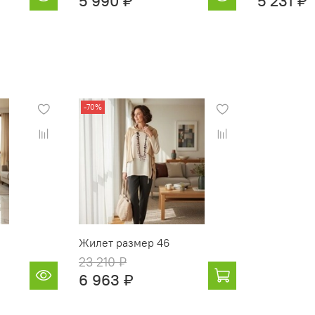
5 990 ₽
5 231 ₽
-70%
Жилет размер 46
23 210 ₽
6 963 ₽