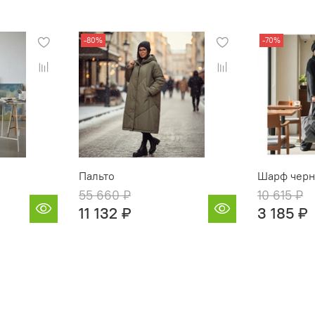
-80%
-70%
Пальто
Шарф чер
55 660 ₽
10 615 ₽
11 132 ₽
3 185 ₽