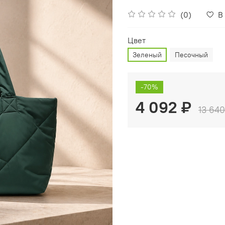
(0)
В
Цвет
Зеленый
Песочный
-70%
4 092 ₽
13 640