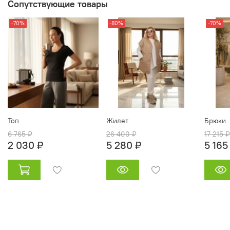
Сопутствующие товары
-70%
-80%
-70%
Топ
Жилет
Брюки
6 765 ₽
26 400 ₽
17 215 ₽
2 030 ₽
5 280 ₽
5 165