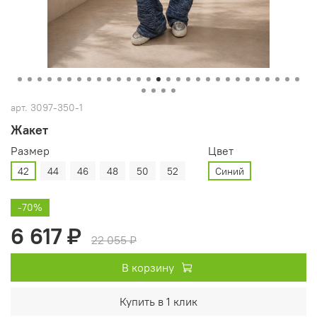
арт.
3097-350-1
Жакет
Размер
Цвет
42
44
46
48
50
52
Синий
-70%
6 617 ₽
22 055 ₽
В корзину
Купить в 1 клик