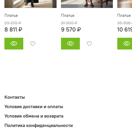
Платье
Платье
Платье
29 370 ₽
31 900 ₽
35 398 
8 811 ₽
9 570 ₽
10 61
Контакты
Условия доставки и оплаты
Условия обмена и возврата
Политика конфиденциальности