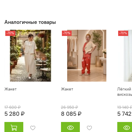
Аналогичные товары
-70%
-70%
-70%
Жакет
Жакет
Лёгкий
вискозы
17 600 ₽
26 950 ₽
19 140 
5 280 ₽
8 085 ₽
5 742