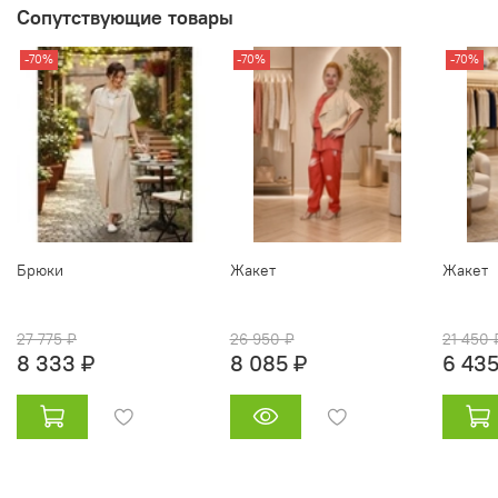
Сопутствующие товары
-70%
-70%
-70%
Брюки
Жакет
Жакет
27 775 ₽
26 950 ₽
21 450 
8 333 ₽
8 085 ₽
6 435