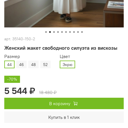
арт.
35140-150-2
Женский жакет свободного силуэта из вискозы
Размер
Цвет
44
46
48
52
Экрю
-70%
5 544 ₽
18 480 ₽
В корзину
Купить в 1 клик