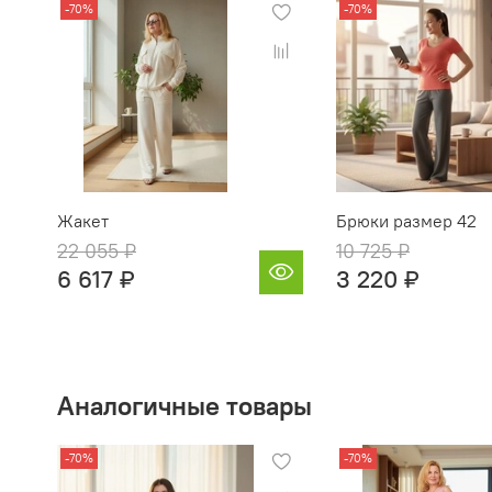
-70%
-70%
Жакет
Брюки размер 42
22 055 ₽
10 725 ₽
6 617 ₽
3 220 ₽
Аналогичные товары
-70%
-70%