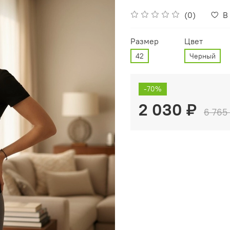
(0)
В
Размер
Цвет
42
Черный
-70%
2 030 ₽
6 765