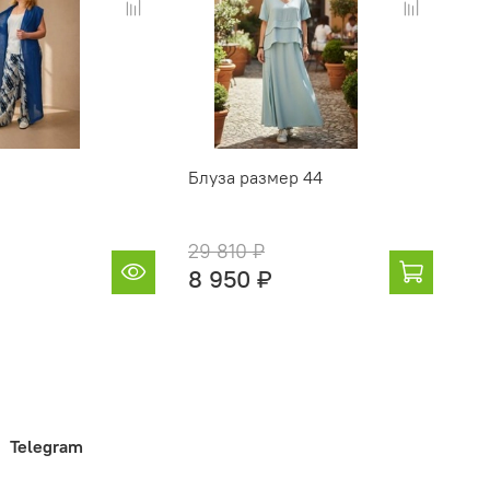
Блуза размер 44
То
29 810 ₽
14
8 950 ₽
4 
Telegram