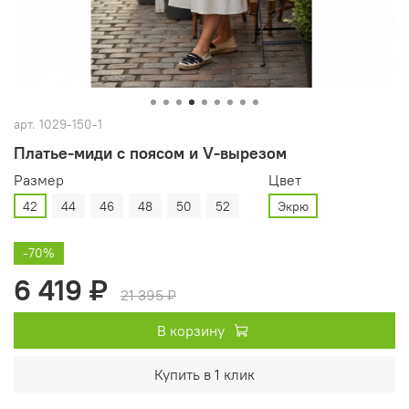
арт.
1029-150-1
Платье-миди с поясом и V-вырезом
Размер
Цвет
42
44
46
48
50
52
Экрю
-70%
6 419 ₽
21 395 ₽
В корзину
Купить в 1 клик