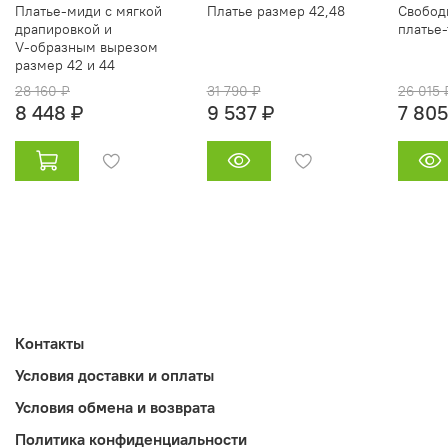
Платье‑миди с мягкой
Платье размер 42,48
Свобод
драпировкой и
платье‑
V‑образным вырезом
размер 42 и 44
28 160 ₽
31 790 ₽
26 015 
8 448 ₽
9 537 ₽
7 805
Контакты
Условия доставки и оплаты
Условия обмена и возврата
Политика конфиденциальности