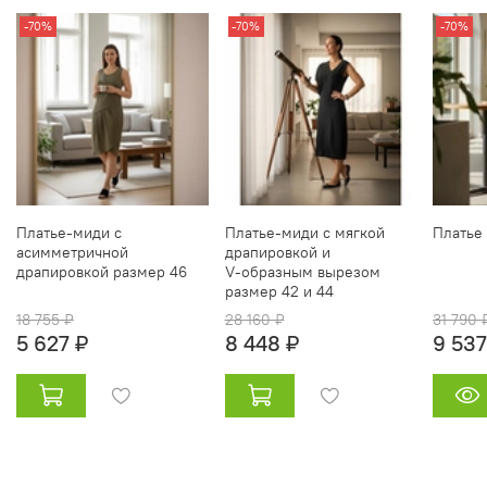
-70%
-70%
-70%
Платье‑миди с
Платье‑миди с мягкой
Платье
асимметричной
драпировкой и
драпировкой размер 46
V‑образным вырезом
размер 42 и 44
18 755 ₽
28 160 ₽
31 790 
5 627 ₽
8 448 ₽
9 537