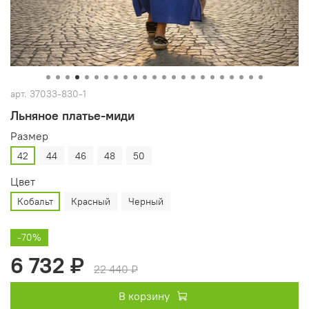
арт.
37033-830-1
Льняное платье‑миди
Размер
42
44
46
48
50
Цвет
Кобальт
Красный
Черный
-70%
6 732 ₽
22 440 ₽
В корзину