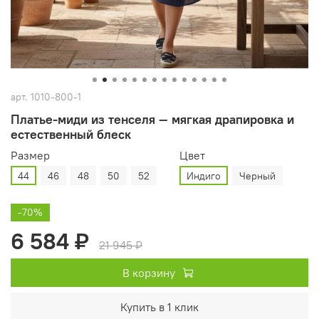
арт.
1010-800-1
Платье‑миди из тенселя — мягкая драпировка и
естественный блеск
Размер
Цвет
44
46
48
50
52
Индиго
Черный
-70%
6 584 ₽
21 945 ₽
В корзину
Купить в 1 клик