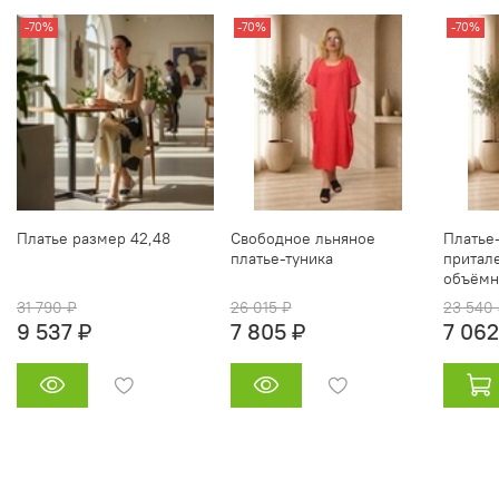
-70%
-70%
-70%
Платье размер 42,48
Свободное льняное
Платье
платье‑туника
притал
объёмн
31 790 ₽
26 015 ₽
23 540
9 537 ₽
7 805 ₽
7 062