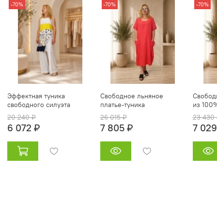
-70%
-70%
-70%
Эффектная туника
Свободное льняное
Свобод
свободного силуэта
платье‑туника
из 100
20 240 ₽
26 015 ₽
23 430
6 072 ₽
7 805 ₽
7 029