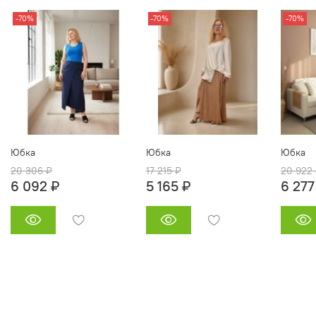
-70%
-70%
-70%
Юбка
Юбка
Юбка
20 306 ₽
17 215 ₽
20 922
6 092 ₽
5 165 ₽
6 277