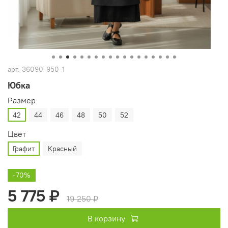
арт.
36090-950-1
Юбка
Размер
42
44
46
48
50
52
Цвет
Графит
Красный
-70%
5 775 ₽
19 250 ₽
В корзину