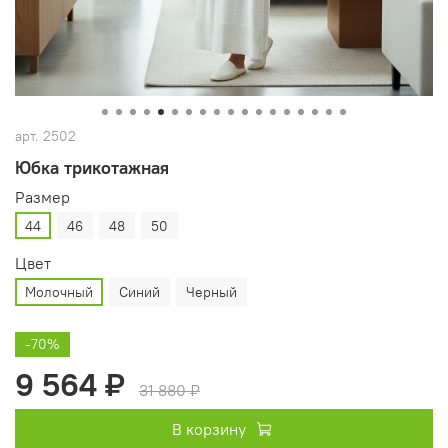
арт.
2502
Юбка трикотажная
Размер
44
46
48
50
Цвет
Молочный
Синий
Черный
-70%
9 564 ₽
31 880 ₽
В корзину