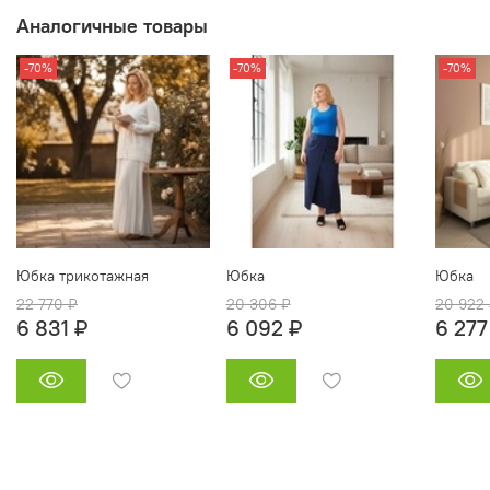
Аналогичные товары
-70%
-70%
-70%
Юбка трикотажная
Юбка
Юбка
22 770 ₽
20 306 ₽
20 922
6 831 ₽
6 092 ₽
6 277