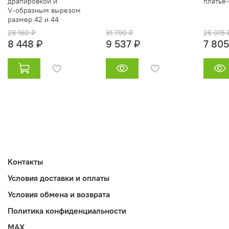
драпировкой и
платье‑
V‑образным вырезом
размер 42 и 44
28 160 ₽
31 790 ₽
26 015 
8 448 ₽
9 537 ₽
7 805
Контакты
Условия доставки и оплаты
Условия обмена и возврата
Политика конфиденциальности
MAX