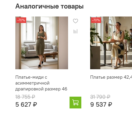
Аналогичные товары
-70%
-70%
Платье‑миди с
Платье размер 42,
асимметричной
драпировкой размер 46
18 755 ₽
31 790 ₽
5 627 ₽
9 537 ₽