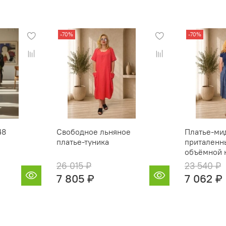
-70%
-70%
48
Свободное льняное
Платье‑ми
платье‑туника
приталенн
объёмной 
26 015 ₽
23 540 ₽
7 805 ₽
7 062 ₽