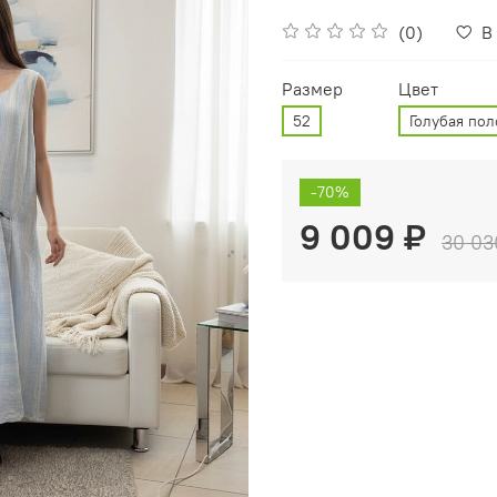
(0)
В
Размер
Цвет
52
Голубая пол
-70%
9 009 ₽
30 03