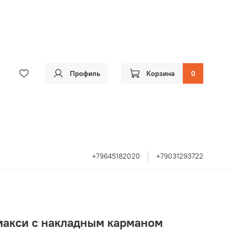
Профиль
Корзина
0
+79645182020
+79031293722
макси с накладным карманом