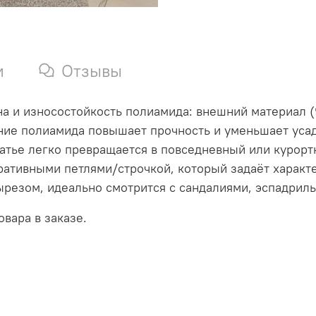
и
Отзывы
ьна и износостойкость полиамида: внешний материал 
ение полиамида повышает прочность и уменьшает уса
атье легко превращается в повседневный или курор
ративными петлями/строчкой, который задаёт характ
ырезом, идеально смотрится с сандалиями, эспадрил
вара в заказе.