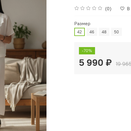
(0)
В
Размер
42
46
48
50
-70%
5 990 ₽
19 96