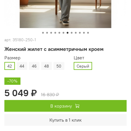
арт.
35180-250-1
Женский жилет с асимметричным кроем
Размер
Цвет
42
44
46
48
50
Серый
-70%
5 049 ₽
16 830 ₽
В корзину
Купить в 1 клик