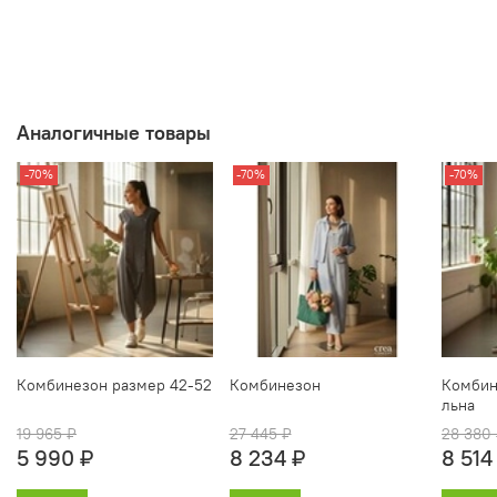
Аналогичные товары
-70%
-70%
-70%
Комбинезон размер 42-52
Комбинезон
Комбин
льна
19 965 ₽
27 445 ₽
28 380
5 990 ₽
8 234 ₽
8 514