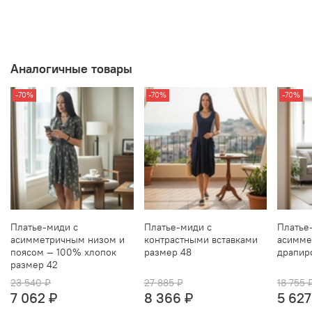
Аналогичные товары
-70%
-70%
-70%
Платье‑миди с
Платье‑миди с
Платье
асимметричным низом и
контрастными вставками
асимме
поясом — 100% хлопок
размер 48
драпир
размер 42
23 540 ₽
27 885 ₽
18 755 
7 062 ₽
8 366 ₽
5 627