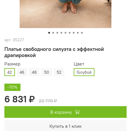
арт.
35227
Платье свободного силуэта с эффектной
драпировкой
Размер
Цвет
42
46
48
50
52
Голубой
-70%
6 831 ₽
22 770 ₽
В корзину
Купить в 1 клик