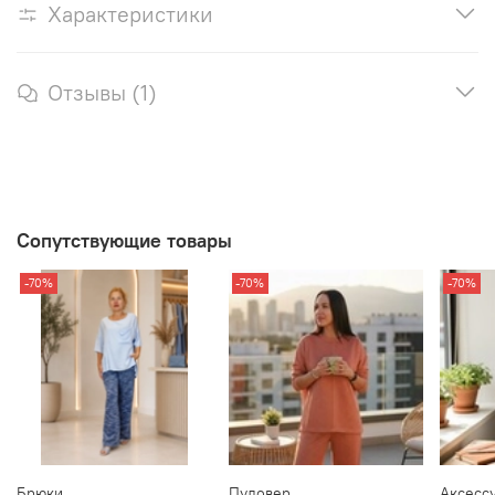
Характеристики
Отзывы (1)
Сопутствующие товары
-70%
-70%
-70%
Брюки
Пуловер
Аксесс