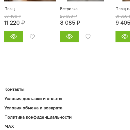
Плащ
Ветровка
Плащ п
37 400 ₽
26 950 ₽
31 350 
11 220 ₽
8 085 ₽
9 405
Контакты
Условия доставки и оплаты
Условия обмена и возврата
Политика конфиденциальности
MAX