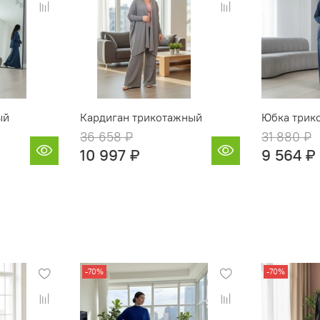
ый
Кардиган трикотажный
Юбка трик
36 658 ₽
31 880 ₽
10 997 ₽
9 564 ₽
-70%
-70%