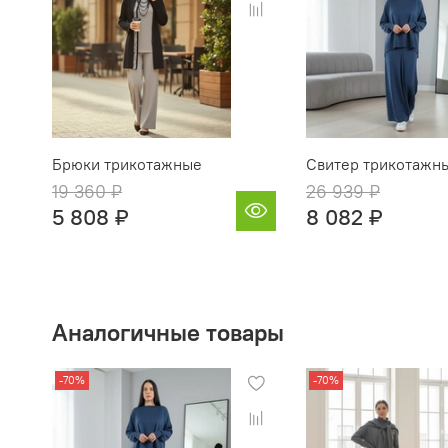
Брюки трикотажные
Свитер трикотажн
19 360 ₽
26 939 ₽
5 808 ₽
8 082 ₽
Аналогичные товары
-70%
-70%