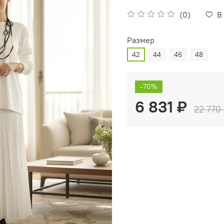
(0)
В
Размер
42
44
46
48
-70%
6 831 ₽
22 770