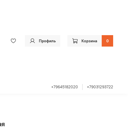
Профиль
Корзина
0
+79645182020
+79031293722
ая