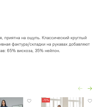
, приятна на ощупь. Классический круглый
вная фактура/складки на рукавах добавляют
тав: 65% вискоза, 35% нейлон.
-70%
-7