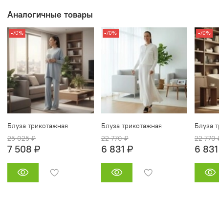
Аналогичные товары
-70%
-70%
-70%
Блуза трикотажная
Блуза трикотажная
Блуза 
25 025 ₽
22 770 ₽
22 770 
7 508 ₽
6 831 ₽
6 831