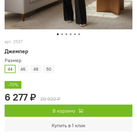
арт.
2537
Джемпер
Размер
44
46
48
50
-70%
6 277 ₽
20 922 ₽
В корзину
Купить в 1 клик