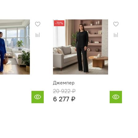
-70%
Джемпер
20 922 ₽
6 277 ₽