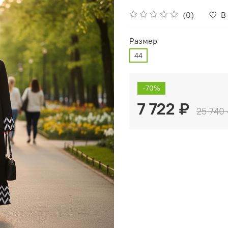
(0)
В
Размер
44
-70%
7 722 ₽
25 740