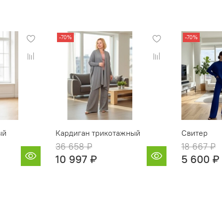
-70%
-70%
ый
Кардиган трикотажный
Свитер
36 658 ₽
18 667 ₽
10 997 ₽
5 600 ₽