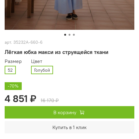
арт.
35232А-660-6
Лёгкая юбка макси из струящейся ткани
Размер
Цвет
52
Голубой
-70%
4 851 ₽
16 170 ₽
В корзину
Купить в 1 клик