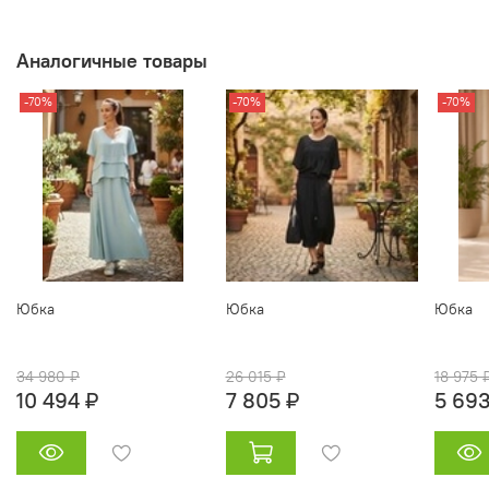
Аналогичные товары
-70%
-70%
-70%
Юбка
Юбка
Юбка
34 980 ₽
26 015 ₽
18 975 
10 494 ₽
7 805 ₽
5 693